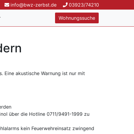
info@bwz-zerbst.de
03923/74210
Wohnungssuche
dern
 Eine akustische Warnung ist nur mit
erden
nol über die Hotline 0711/9491-1999 zu
Fehlalarms kein Feuerwehreinsatz zwingend